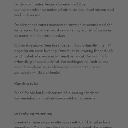
sende varen i retur. Angrerettskjema medfølger i
ordrebekreftelsen du mottok på ditt første kjøp. Avtal returen med
vår kundeservice.
De påfølgende varer i abonnementsavtalen er identisk med den
første varen. Det er dermed ikke angre- og returrett på de varer
du mottar etter den første pakken.
Om du ikke ønsker flere forsendelser må du avbestille innen 14
dager før din neste levering. Dato for neste levering finner du på
sendingsbekreftelsen som blir sendt per epost. Dersom frist for
avbestilling er overskredet vil ikke endringen tre i kraft før ved
neste forsendelse. Forsendelser som returneres til oss via
postoppkrav vil ikke bli hentet.
Kundeservice
Good For Me har kundeservice på e-post og håndterer
henvendelser som gjelder våre produkter og tjenester.
Lovvalg og verneting
Eventuelle tvister avgjøres etter norsk rett. Konflikter søkes løst i
minnelighet. Tvister som ikke kan løses ved voldgift skal avgjøres