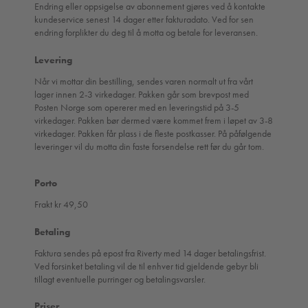
Endring eller oppsigelse av abonnement gjøres ved å kontakte
kundeservice senest 14 dager etter fakturadato. Ved for sen
endring forplikter du deg til å motta og betale for leveransen.
Levering
Når vi mottar din bestilling, sendes varen normalt ut fra vårt
lager innen 2-3 virkedager. Pakken går som brevpost med
Posten Norge som opererer med en leveringstid på 3-5
virkedager. Pakken bør dermed være kommet frem i løpet av 3-8
virkedager. Pakken får plass i de fleste postkasser. På påfølgende
leveringer vil du motta din faste forsendelse rett før du går tom.
Porto
Frakt kr 49,50
Betaling
Faktura sendes på epost fra Riverty med 14 dager betalingsfrist.
Ved forsinket betaling vil de til enhver tid gjeldende gebyr bli
tillagt eventuelle purringer og betalingsvarsler.
Priser