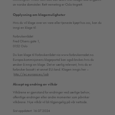
av norske domstoler. Rett verneting er Oslo tingrett.
Opplysning om klagemuligheter
Hvis du vil klage over en vare eller tjeneste kjøpt hos oss, kan du
inngi en klage til:
Forbrukerrådet
Fred Olsens gate 1,
0152 Oslo
Du kan klage til Forbrukerrådet via www.forbrukerradet.no.
Europa-kommisjonens klageportal kan også brukes hvis du
ønsker å inngi en klage. Det er særlig relevant, hvis du er
forbruker bosatt i et annet EU-land. Klagen inngis her –
http://ec.europa.eu/odr
Aksept og endring av vilkår
Vilkårene er gjenstand for endringer ved særlige behov,
offentlige endringer eller andre momenter som påvirker
vilkårene. Nye vilkår vil bli tilgjengelig på vår nettside.
Sist oppdatert: 16.07.2024