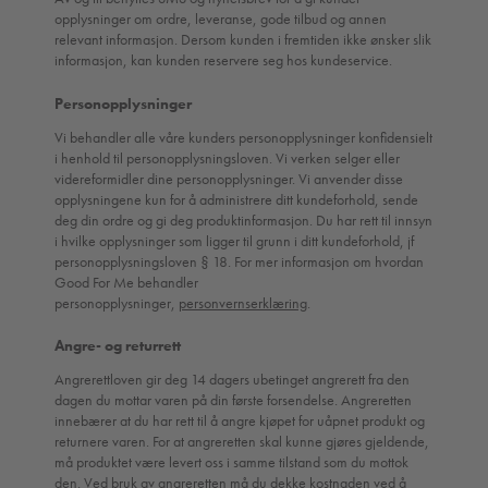
opplysninger om ordre, leveranse, gode tilbud og annen
relevant informasjon. Dersom kunden i fremtiden ikke ønsker slik
informasjon, kan kunden reservere seg hos kundeservice.
Personopplysninger
Vi behandler alle våre kunders personopplysninger konfidensielt
i henhold til personopplysningsloven. Vi verken selger eller
videreformidler dine personopplysninger. Vi anvender disse
opplysningene kun for å administrere ditt kundeforhold, sende
deg din ordre og gi deg produktinformasjon. Du har rett til innsyn
i hvilke opplysninger som ligger til grunn i ditt kundeforhold, jf
personopplysningsloven § 18. For mer informasjon om hvordan
Good For Me behandler
personopplysninger,
personvernserklæring
.
Angre- og returrett
Angrerettloven gir deg 14 dagers ubetinget angrerett fra den
dagen du mottar varen på din første forsendelse. Angreretten
innebærer at du har rett til å angre kjøpet for uåpnet produkt og
returnere varen. For at angreretten skal kunne gjøres gjeldende,
må produktet være levert oss i samme tilstand som du mottok
den. Ved bruk av angreretten må du dekke kostnaden ved å