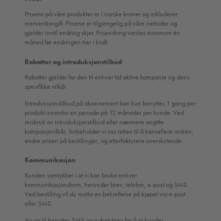
Prisene på våre produkter er i norske kroner og inkluderer
merverdiavgift. Prisene er tilgjengelig på våre nettsider og
gjelder inntil endring skjer. Prisendring varsles minimum én
måned før endringen trer i kraft.
Rabatter og introduksjonstilbud
Rabatter gjelder for den til enhver tid aktive kampanje og dens
spesifikke vilkår.
Introduksjonstilbud på abonnement kan kun benyttes 1 gang per
produkt innenfor en periode på 12 måneder per kunde. Ved
misbruk av introduksjonstilbud eller nærmere angitte
kampanjevilkår, forbeholder vi oss retten til å kansellere ordren,
endre prisen på bestillinger, og etterfakturere overskytende.
Kommunikasjon
Kunden samtykker i at vi kan bruke enhver
kommunikasjonsform, herunder brev, telefon, e-post og SMS.
Ved bestilling vil du motta en bekreftelse på kjøpet via e-post
eller SMS.
Av og til benyttes SMS og nyhetsbrev for å gi kunder